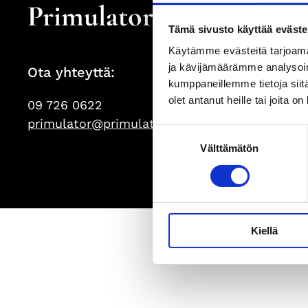
Primulator Oy
Tämä sivusto käyttää eväste
Käytämme evästeitä tarjoama
ja kävijämäärämme analysoim
Ota yhteyttä:
kumppaneillemme tietoja siitä
olet antanut heille tai joita o
09 726 0622
primulator@primulator.fi
Suostumuksen
Välttämätön
valinta
Kiellä