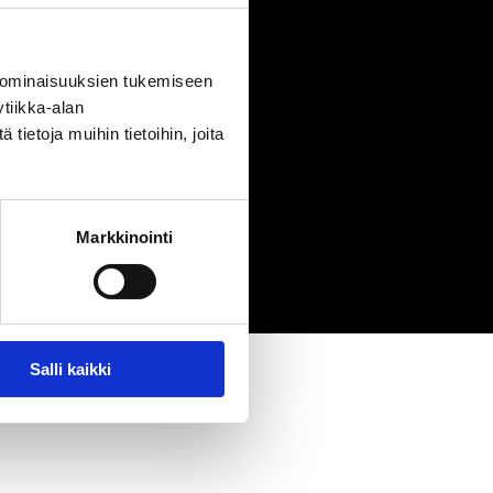
 ominaisuuksien tukemiseen
tiikka-alan
Seuraa meitä:
ietoja muihin tietoihin, joita
Markkinointi
Salli kaikki