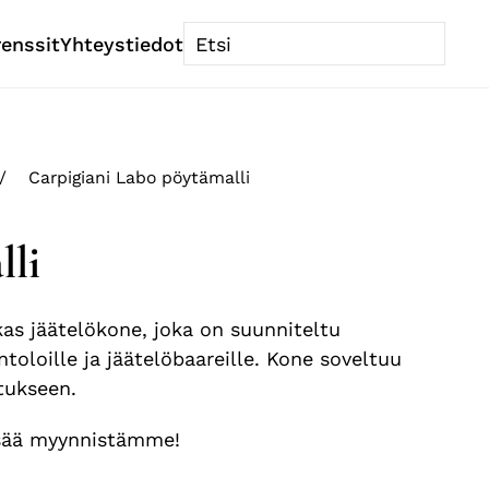
renssit
Yhteystiedot
Carpigiani Labo pöytämalli
lli
as jäätelökone, joka on suunniteltu
toloille ja jäätelöbaareille. Kone soveltuu
stukseen.
lisää myynnistämme!