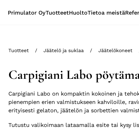
Primulator Oy
Tuotteet
Huolto
Tietoa meistä
Refe
Tuotteet
Jäätelö ja suklaa
Jäätelökoneet
Carpigiani Labo pöytäma
Carpigiani Labo on kompaktin kokoinen ja tehok
pienempien erien valmistukseen kahviloille, ravin
erityisesti gelaton, jäätelön ja sorbettien valmi
Tutustu valikoimaan lataamalla esite tai kysy 