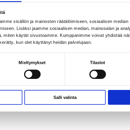
itä
mme sisällön ja mainosten räätälöimiseen, sosiaalisen median
iseen. Lisäksi jaamme sosiaalisen median, mainosalan ja analy
Osoite:
, miten käytät sivustoamme. Kumppanimme voivat yhdistää näitä t
n kerätty, kun olet käyttänyt heidän palvelujaan.
Veneentekijäntie 10
00210 Helsinki
Mieltymykset
Tilastot
Salli valinta