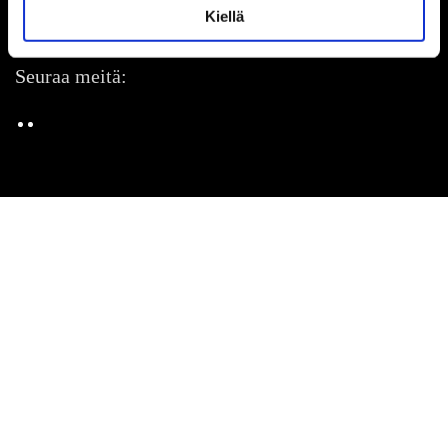
Kiellä
Veneentekijäntie 10
00210 Helsinki
Seuraa meitä: