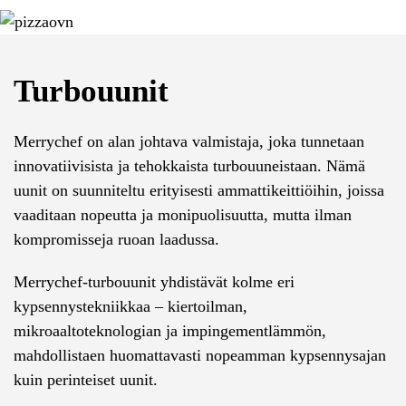
Skip to main content
Turbouunit
Merrychef on alan johtava valmistaja, joka tunnetaan
innovatiivisista ja tehokkaista turbouuneistaan. Nämä
uunit on suunniteltu erityisesti ammattikeittiöihin, joissa
vaaditaan nopeutta ja monipuolisuutta, mutta ilman
kompromisseja ruoan laadussa.
Merrychef-turbouunit yhdistävät kolme eri
kypsennystekniikkaa – kiertoilman,
mikroaaltoteknologian ja impingementlämmön,
mahdollistaen huomattavasti nopeamman kypsennysajan
kuin perinteiset uunit.