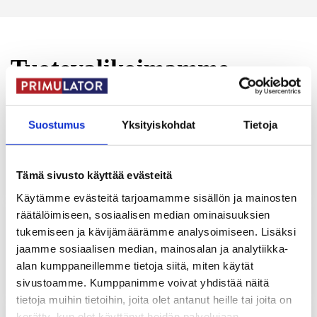
Tuotevalikoimamme
Suostumus
Yksityiskohdat
Tietoja
Turbouunit
Tämä sivusto käyttää evästeitä
Käytämme evästeitä tarjoamamme sisällön ja mainosten
räätälöimiseen, sosiaalisen median ominaisuuksien
tukemiseen ja kävijämäärämme analysoimiseen. Lisäksi
jaamme sosiaalisen median, mainosalan ja analytiikka-
Uunit
alan kumppaneillemme tietoja siitä, miten käytät
sivustoamme. Kumppanimme voivat yhdistää näitä
tietoja muihin tietoihin, joita olet antanut heille tai joita on
kerätty, kun olet käyttänyt heidän palvelujaan.