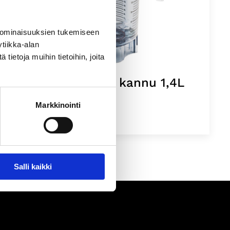
 ominaisuuksien tukemiseen
tiikka-alan
ietoja muihin tietoihin, joita
The Quiet One kannu 1,4L
Markkinointi
Salli kaikki