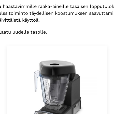
 haastavimmille raaka-aineille tasaisen lopputulo
ulssitoiminto täydellisen koostumuksen saavuttami
vittäistä käyttöä.
laatu uudelle tasolle.