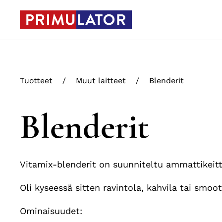
Skip to main content
Tuotteet
Muut laitteet
Blenderit
Blenderit
Vitamix-blenderit on suunniteltu ammattikeitti
Oli kyseessä sitten ravintola, kahvila tai smoo
Ominaisuudet: