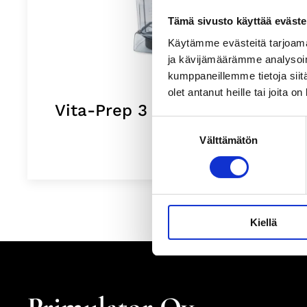
Tämä sivusto käyttää eväste
Käytämme evästeitä tarjoama
ja kävijämäärämme analysoim
kumppaneillemme tietoja siitä
olet antanut heille tai joita o
Vita-Prep 3 kannu 2,0L
Suostumuksen
Välttämätön
valinta
Kiellä