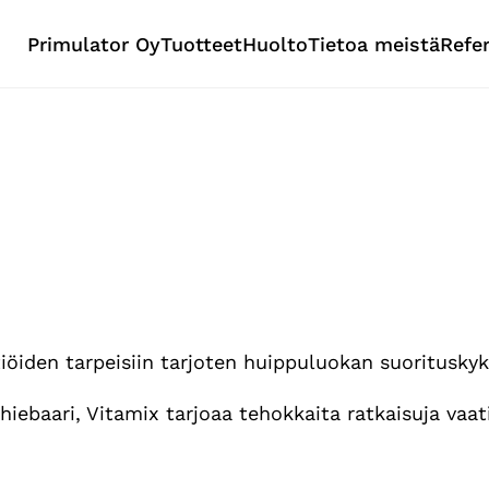
Primulator Oy
Tuotteet
Huolto
Tietoa meistä
Refe
öiden tarpeisiin tarjoten huippuluokan suorituskyky
thiebaari, Vitamix tarjoaa tehokkaita ratkaisuja vaa