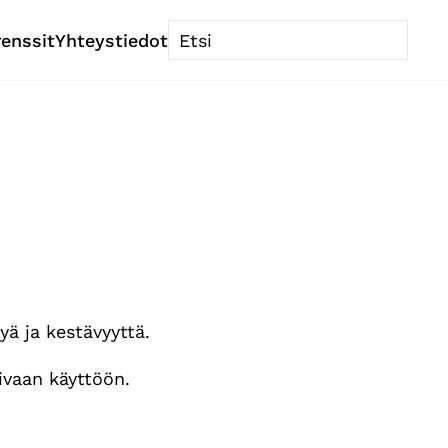
renssit
Yhteystiedot
ä ja kestävyyttä.
tivaan käyttöön.