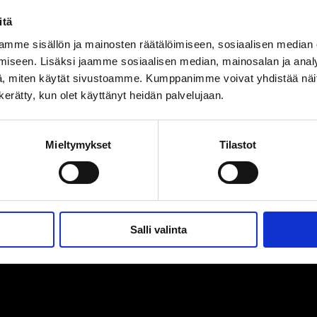
itä
mme sisällön ja mainosten räätälöimiseen, sosiaalisen median
iseen. Lisäksi jaamme sosiaalisen median, mainosalan ja analy
, miten käytät sivustoamme. Kumppanimme voivat yhdistää näitä t
n kerätty, kun olet käyttänyt heidän palvelujaan.
XL kannu 5,7L
Mieltymykset
Tilastot
Salli valinta