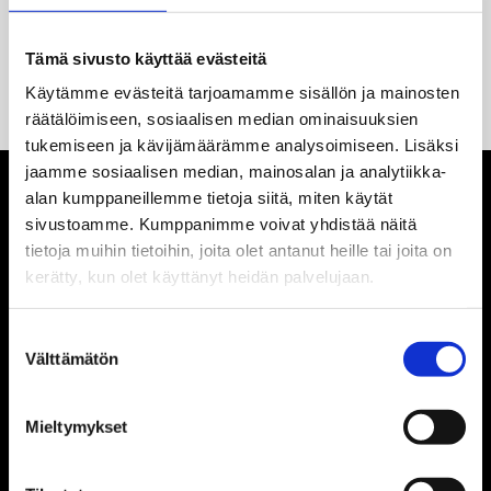
Oletko kiinnostunut tuotteesta Carpigiani
Tämä sivusto käyttää evästeitä
Pastomaster 60 XPL P? Ota yhteyttä
myyntitiimiimme!
Käytämme evästeitä tarjoamamme sisällön ja mainosten
räätälöimiseen, sosiaalisen median ominaisuuksien
tukemiseen ja kävijämäärämme analysoimiseen. Lisäksi
jaamme sosiaalisen median, mainosalan ja analytiikka-
alan kumppaneillemme tietoja siitä, miten käytät
Primulator Oy
sivustoamme. Kumppanimme voivat yhdistää näitä
tietoja muihin tietoihin, joita olet antanut heille tai joita on
kerätty, kun olet käyttänyt heidän palvelujaan.
Ota yhteyttä:
Suostumuksen
09 726 0622
Välttämätön
valinta
primulator@primulator.fi
Mieltymykset
Osoite: