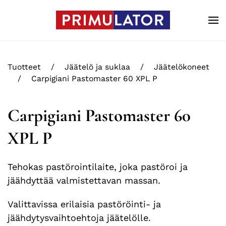
Skip to main content
Tuotteet
Jäätelö ja suklaa
Jäätelökoneet
Carpigiani Pastomaster 60 XPL P
Carpigiani Pastomaster 60
XPL P
Tehokas pastörointilaite, joka pastöroi ja
jäähdyttää valmistettavan massan.
Valittavissa erilaisia pastöröinti- ja
jäähdytysvaihtoehtoja jäätelölle.