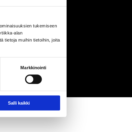
 ominaisuuksien tukemiseen
tiikka-alan
Seuraa meitä:
ietoja muihin tietoihin, joita
Markkinointi
Salli kaikki