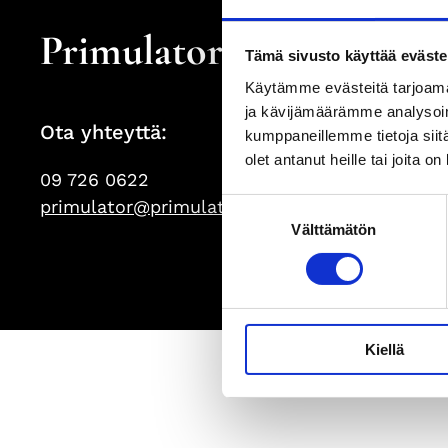
Primulator Oy
Tämä sivusto käyttää eväste
Käytämme evästeitä tarjoama
ja kävijämäärämme analysoim
Ota yhteyttä:
kumppaneillemme tietoja siitä
olet antanut heille tai joita o
09 726 0622
primulator@primulator.fi
Suostumuksen
Välttämätön
valinta
Kiellä