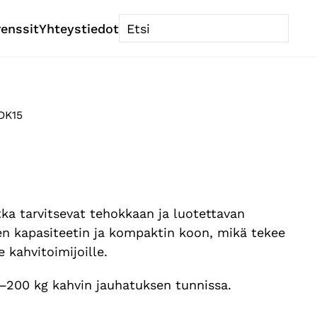
renssit
Yhteystiedot
DK15
ka tarvitsevat tehokkaan ja luotettavan
n kapasiteetin ja kompaktin koon, mikä tekee
e kahvitoimijoille.
–200 kg kahvin jauhatuksen tunnissa.