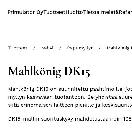
Primulator Oy
Tuotteet
Huolto
Tietoa meistä
Refe
Tuotteet
Kahvi
Papumyllyt
Mahlkönig 
Mahlkönig DK15
Mahlkönig DK15 on suunniteltu paahtimoille, jot
myllyn kasvavaan tuotantoon. Se yhdistää suure
siitä erinomaisen laitteen pienille ja keskisuurill
DK15-mallin suorituskyky mahdollistaa noin 105