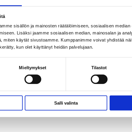
itä
mme sisällön ja mainosten räätälöimiseen, sosiaalisen median
iseen. Lisäksi jaamme sosiaalisen median, mainosalan ja analy
Osoite:
, miten käytät sivustoamme. Kumppanimme voivat yhdistää näitä t
n kerätty, kun olet käyttänyt heidän palvelujaan.
Veneentekijäntie 10
00210 Helsinki
Mieltymykset
Tilastot
Salli valinta