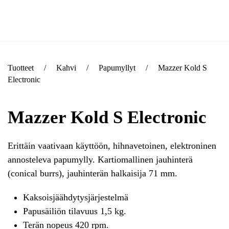
Skip to main content
Tuotteet
Kahvi
Papumyllyt
Mazzer Kold S
Electronic
Mazzer Kold S Electronic
Erittäin vaativaan käyttöön, hihnavetoinen, elektroninen
annosteleva papumylly. Kartiomallinen jauhinterä
(conical burrs), jauhinterän halkaisija 71 mm.
Kaksoisjäähdytysjärjestelmä
Papusäiliön tilavuus 1,5 kg.
Terän nopeus 420 rpm.