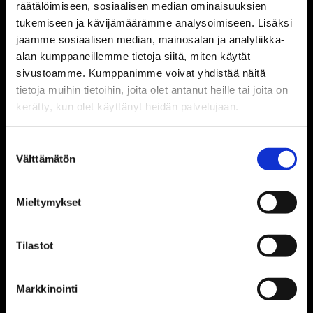
räätälöimiseen, sosiaalisen median ominaisuuksien
tukemiseen ja kävijämäärämme analysoimiseen. Lisäksi
Primulator Oy
jaamme sosiaalisen median, mainosalan ja analytiikka-
alan kumppaneillemme tietoja siitä, miten käytät
sivustoamme. Kumppanimme voivat yhdistää näitä
Ota yhteyttä:
tietoja muihin tietoihin, joita olet antanut heille tai joita on
kerätty, kun olet käyttänyt heidän palvelujaan.
09 726 0622
Tämä sähköpostiosoite on suojattu spamboteilta.
Suostumuksen
Tarvitset JavaScript-tuen nähdäksesi sen.
Välttämätön
valinta
Osoite:
Mieltymykset
Veneentekijäntie 10
Tilastot
00210 Helsinki
Seuraa meitä:
Markkinointi