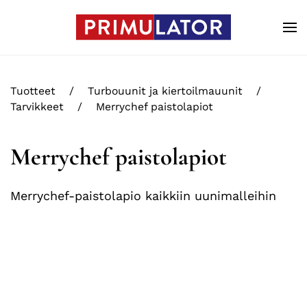
Skip to main content
Tuotteet
Turbouunit ja kiertoilmauunit
Tarvikkeet
Merrychef paistolapiot
Merrychef paistolapiot
Merrychef-paistolapio kaikkiin uunimalleihin