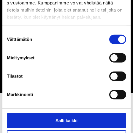
sivustoamme. Kumppanimme voivat yhdistää näitä
tietoja muihin tietoihin, joita olet antanut heille tai joita on
Osoite:
kerätty, kun olet käyttänyt heidän palvelujaan.
Veneentekijäntie 10
Suostumuksen
00210 Helsinki
Välttämätön
valinta
Seuraa meitä:
Mieltymykset
Tilastot
Markkinointi
Salli kaikki